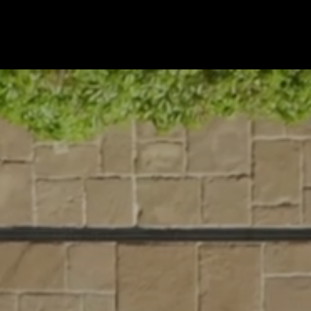
hival.m
x