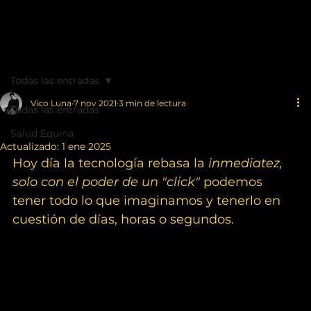
Hival.
mx
Todas las entradas
Vico Luna
7 nov 2021
3 min de lectura
Todas las entradas
Comprar y Vender un caballo.
Salud Equina
Actualizado:
1 ene 2025
Hoy día la tecnología rebasa la 
inmediatez, 
solo con el poder de un "click" 
podemos 
tener todo lo que imaginamos y tenerlo en 
cuestión de días, horas o segundos.